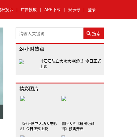
侵权投诉
｜
广告投放
｜
APP下载
｜
娱乐号
｜
登录
搜索
24小时热点
《汪汪队立大功大电影3》今日正式
上映
精彩图片
暑期档电影《年会不能停2!》提档至8月1日全国上映
《汪汪队立大功大电影
冒险大片《逃出绝命
3》今日正式上映
街》预售开启