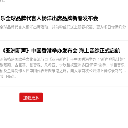
行。
可乐全球品牌代言人杨洋出席品牌新春发布会
全球品牌代言人杨洋出席活动，并为粉丝们送上新春祝福，更为冬日增添几分
《亚洲新声》中国香港举办发布会 海上音综正式启航
洲首档跨国歌手文化交流节目《亚洲新声》于中国香港举办了“新声登陆计划”
张靓颖、古巨基、张智霖、凡希亚、李玖哲携亚洲多国“新声”选手，节目音乐
柏及金牌制作人评审团代表齐聚维港之畔，向大家首次公开海上音综录制的幕
节目亮点。
加载更多