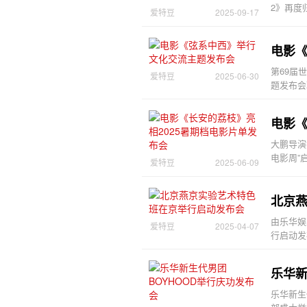
2》再度
爱特豆
2025-09-17
电影
第69届
爱特豆
2025-06-30
题发布会
电影《
大鹏导演
电影周”
爱特豆
2025-06-09
北京
由乐华娱
爱特豆
2025-04-07
行启动发
乐华新
乐华新生