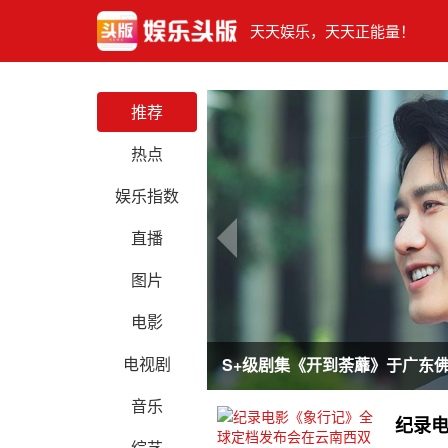
天天娱乐，天天正能量！
推荐
热点
娱乐指数
直播
图片
电影
电视剧
S+级剧集《开到荼蘼》于广东
音乐
纪录
综艺