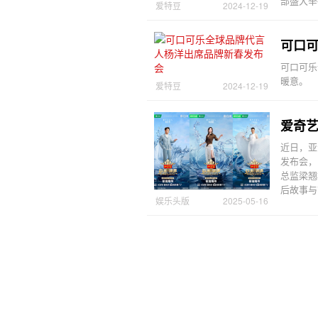
部盛大举
爱特豆
2024-12-19
可口
可口可乐
暖意。
爱特豆
2024-12-19
爱奇艺
近日，亚
发布会，
总监梁翘
后故事与
娱乐头版
2025-05-16