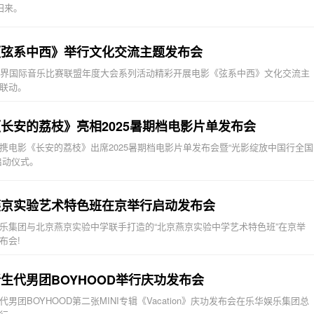
归来。
《弦系中西》举行文化交流主题发布会
世界国际音乐比赛联盟年度大会系列活动精彩开展电影《弦系中西》文化交流主
联动。
长安的荔枝》亮相2025暑期档电影片单发布会
携电影《长安的荔枝》出席2025暑期档电影片单发布会暨“光影绽放中国行全国
启动仪式。
燕京实验艺术特色班在京举行启动发布会
乐集团与北京燕京实验中学联手打造的“北京燕京实验中学艺术特⾊班”在京举
布会!
生代男团BOYHOOD举行庆功发布会
代男团BOYHOOD第二张MINI专辑《Vacation》庆功发布会在乐华娱乐集团总