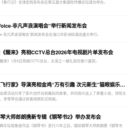
《象行记》全球定档发布会在第五届大象国际传播论坛成功举办。
r Voice·非凡声浪演唱会”举行新闻发布会
 Voice·非凡声浪演唱会”新闻发布会在海口华彩洲际酒店盛大举行。
《醒来》亮相CCTV总台2026年电视剧片单发布会
醒来》1月9日亮相CCTV总台，主演之一娜扎担任推介嘉宾。
电影《飞行家》导演亮相金鸡“万有引趣 次元新生”猫眼娱乐发布会
出席活动分享了影片创作台前幕后的故事，并向观众送上了原著小说，领衔主
、李雪琴也通过惊喜视频形式亮相。
钢琴大师郎朗携新专辑《钢琴书2》举办发布会
典乐坛现象级作品《钢琴书》发行六年之后，国际钢琴大师郎朗携《钢琴书