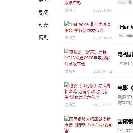
纪录电影
爱特豆
2026-07-21
剧场
动漫
“He
“Her
网剧
爱特豆
2026-04-03
电视剧
电视剧《
爱特豆
2026-01-12
导演鹏飞
演蒋奇明
爱特豆
2025-11-15
国际
继全球古