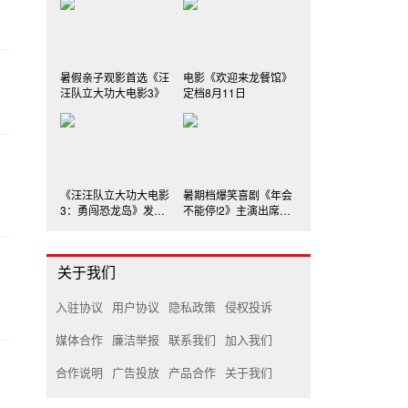
暑假亲子观影首选《汪
电影《欢迎来龙餐馆》
汪队立大功大电影3》
定档8月11日
《汪汪队立大功大电影
暑期档爆笑喜剧《年会
3：勇闯恐龙岛》发布
不能停!2》主演出席深
三款制式海报
圳路演
关于我们
入驻协议
用户协议
隐私政策
侵权投诉
媒体合作
廉洁举报
联系我们
加入我们
合作说明
广告投放
产品合作
关于我们