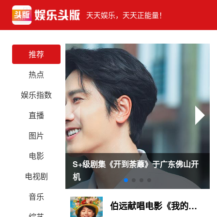
天天娱乐，天天正能量！
推荐
热点
娱乐指数
直播
图片
电影
S+级剧集《开到荼蘼》于广东佛山开
电视剧
机
音乐
伯远献唱电影《我的妈耶》插曲《手心里的太阳》
综艺