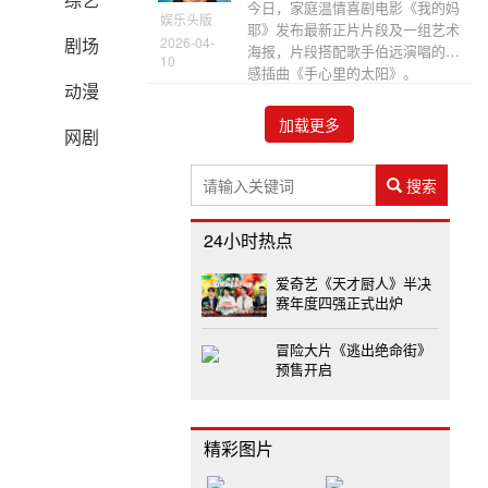
今日，家庭温情喜剧电影《我的妈
娱乐头版
耶》发布最新正片片段及一组艺术
剧场
2026-04-
海报，片段搭配歌手伯远演唱的情
10
感插曲《手心里的太阳》。
动漫
加载更多
网剧
搜索
24小时热点
爱奇艺《天才厨人》半决
赛年度四强正式出炉
冒险大片《逃出绝命街》
预售开启
精彩图片