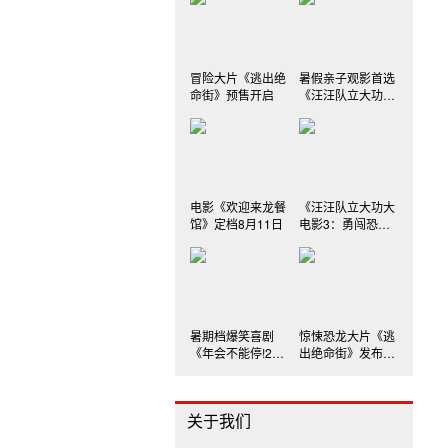
冒险大片《逃出绝
暑假亲子观影首选
命街》预售开启
《汪汪队立大功大
电影3》
电影《欢迎来龙餐
《汪汪队立大功大
馆》定档8月11日
电影3：勇闯恐龙
岛》发布三款制式
海报
暑期档爆笑喜剧
惊悚恐龙大片《逃
《年会不能停!2》
出绝命街》发布中
主演出席深圳路演
国独家海报
关于我们