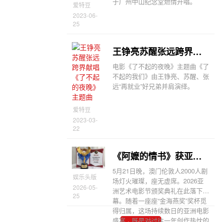
于广州中山纪念堂燃情开唱。
爱特豆
2023-06-
25
王铮亮苏醒张远跨界献唱《了不起的夜晚》主题曲
电影《了不起的夜晚》主题曲《了
不起的我们》由王铮亮、苏醒、张
远“再就业”好兄弟并肩演绎。
爱特豆
2023-03-
22
《阿嬷的情书》获亚洲年度最佳艺术片《少年苏醒》获最佳儿童电影
5月21日晚，澳门伦敦人2000人剧
娱乐头版
场灯火璀璨，座无虚席。2026亚
2026-05-
洲艺术电影节颁奖典礼在此落下帷
25
幕。随着一座座“金海燕奖”奖杯觅
得归属，这场持续数日的亚洲电影
盛宴，既是对过往一年创作热忱的