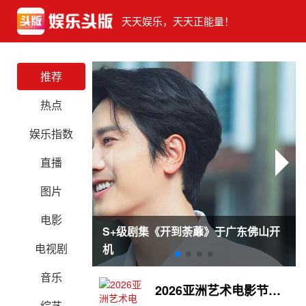
天天娱乐，天天正能量！
推荐
热点
娱乐指数
直播
图片
电影
S+级剧集《开到荼蘼》于广东佛山开
电视剧
机
音乐
2026亚洲艺术电影节落幕肖战封帝 电影《少年苏醒》获金海燕奖
综艺