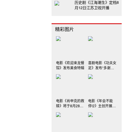
历史剧《江海潮生》定档8
月12日江苏卫视开播
精彩图片
电影《欢迎来龙餐
喜剧电影《功夫女
馆》发布美食特辑
足》发布“多谢你
们”特别视频
电影《肖申克的救
电影《年会不能
赎》将于8月28日
停!2》主创开展连
首次登陆中国内地
线直播和影院空降
院线
活动