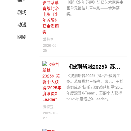
电影《少年苏醒》斩获艺术家评审
团单元最佳儿童电影——金海燕
剧场
奖。
动漫
网剧
爱特豆
2026-05-
25
《披荆斩棘2025》苏醒个人获得“2025年度滚烫X-Leader”
《披荆斩棘2025》播出终极诞生
夜。苏醒搭档王铮亮、张远、王栎
鑫组成的“快乐老咖”战队加冕“2025
年度滚烫X-Team”，苏醒个人获得
“2025年度滚烫X-Leader”。
爱特豆
2025-10-
27