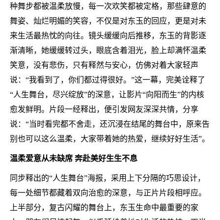
种舞步都被温柔放慢，每一次欢笑都被定格，那些肆意的
舞姿、灿烂明媚的笑容，不仅是对东玉的回应，更是对未
来生活最热忱的向往。镜头缓缓向后推移，东玉的背影逐
渐清晰，她缓缓转过头，眼底含着泪光，脸上却满怀温柔
笑意，没有悲伤，只有释然与安心，仿佛对着大家轻声
说：“我看到了，你们都过得很好。”这一幕，完美诠释了
“人生舞台，尽兴绽放”的深意，让影片“向阳而生”的内核
愈发鲜明。片段一经释出，便引发网友深深共情，分享
说：“当时看完都不舍走，还沉浸在结尾的舞台中，原来告
别也可以这么温柔，大家带着她的热爱，继续好好生活”。
温柔爱意从未缺席
奔赴美好生生不息
同步释出的
“人生舞台”海报，采用上下分隔的巧思设计，
每一处细节都藏着双向治愈的深意，与正片片段相呼应。
上半部分，复古闪耀的舞台上，东玉生命中最重要的家