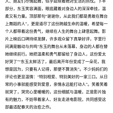
人、朋友们尽情起舞，似乎延续着她对生活的热忱。下半
部分，东玉笑容满面，眼底藏着对身边人的深深牵挂，温
柔又有力量。顶部那句“谢谢你，从此我们都是勇敢在舞台
上舞蹈的人”，更是道尽了这份跨越生命的温暖，希望每一
个人都带着这份勇气，继续在人生的舞台上肆意起舞。影
片上映后口碑持续发酵，许多观众留下真挚好评，字里行
间满是触动与共鸣“东玉的舞台从未落幕，身边的人都在替
她继续前行。她把温柔和勇气都留给了身边人，这份爱太
好哭了”“东玉太鲜活了，最后离开年份变成了一朵花，我
想是因为，只要有人记得，那便不算消失”。不少妈妈们的
评论也更显温情：“特别相爱、特别美好的一家三口。从日
常的小事就能感受到爱意，亲情永远能打动人”。笑着笑着
就哭了，哭完心里暖暖的，这份细腻与温暖，正是影片独
有的魅力，不妨带着家人、好友走进电影院，共同感受这
部最适配春天的治愈之作。