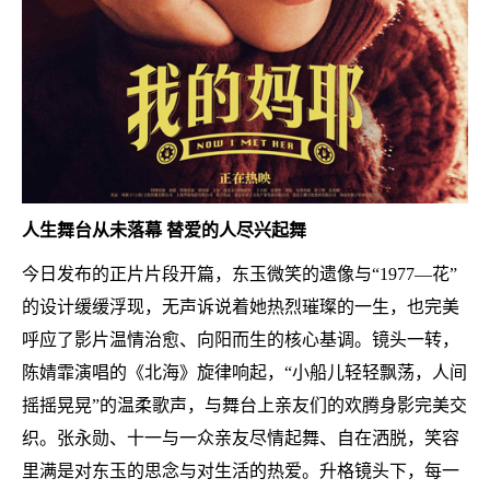
人生舞台从未落幕
替爱的人尽兴起舞
今日发布的正片片段开篇，东玉微笑的遗像与
“1977—花”
的设计缓缓浮现，无声诉说着她热烈璀璨的一生，也完美
呼应了影片温情治愈、向阳而生的核心基调。镜头一转，
陈婧霏演唱的《北海》旋律响起，“小船儿轻轻飘荡，人间
摇摇晃晃”的温柔歌声，与舞台上亲友们的欢腾身影完美交
织。张永勋、十一与一众亲友尽情起舞、自在洒脱，笑容
里满是对东玉的思念与对生活的热爱。升格镜头下，每一