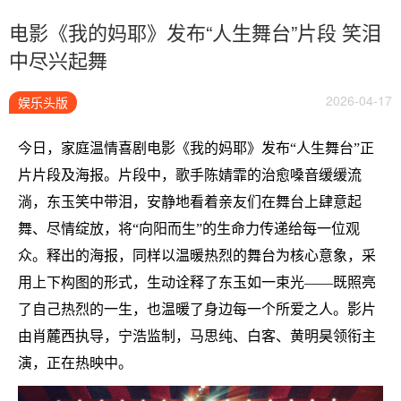
电影《我的妈耶》发布“人生舞台”片段 笑泪
中尽兴起舞
2026-04-17
娱乐头版
今日，家庭温情喜剧电影《我的妈耶》发布
“人生舞台”正
片片段及海报。片段中，歌手陈婧
霏的治愈嗓音缓缓流
淌，东玉笑中带泪，安静地看着亲友们在舞台上肆意起
舞、尽情绽放，将
“向阳而生”的生命力传递给每一位观
众。释出的海报，同样以温暖热烈的舞台为核心意象，采
用上下构图的形式，生动诠释了东玉如一束光——既照亮
了自己热烈的一生，也温暖了身边每一个所爱之人。影片
由肖麓西执导，宁浩监制，马思纯、白客、黄明昊
领衔主
演，正在热映中。