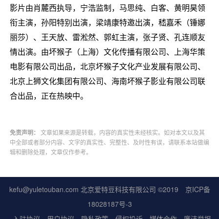
影片由肖麓西执导，宁浩监制，马思纯、白客、黄明昊领
衔主演，孙阳特别出演，梁靖康特邀出演，嵇嘉禾（锤娜
丽莎）、王天放、雷淞然、郭虹主演，张子贤、孔连顺友
情出演。由坏猴子（上海）文化传播有限公司、上海华策
电影有限公司出品，北京坏猴子文化产业发展有限公司、
北京上狮文化集团有限公司、海南坏猴子影业有限公司联
合出品，正在热映中。
免责声明：
文章如果来源是转载，内容的真实性未经核实。如对本文以及其
中全部或者部分内容、文字的真实性、完整性、及时性有误，请联系本站做编
辑和删除处理，文章仅作参考。
kefu@yuletouban.com 北京爱特豆科技有限公司 ©2019
京ICP备
18028187号-3
入驻协议
用户协议
隐私政策
侵权投诉
媒体合作
廉洁举报