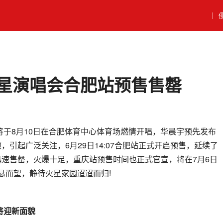
｜
火星演唱会合肥站预售售罄
站将于8月10日在合肥体育中心体育场燃情开唱，华晨宇预先发布
引起广泛关注，6月29日14:07合肥站正式开启预售，延续了
速售罄，火爆十足，重庆站预售时间也正式官宣，将在7月6日
悬悬而望，静待火星家园迢迢而归!
将迎新面貌