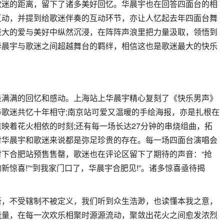
歌迷的距离，留下了诸多美好回忆。华晨宇也在回答四面台的相
互动，并提到给歌迷伴奏的互动环节，亦让人忆起去年四面台舞
盛大的爱与美好中纵然沉浸，在阵阵声浪里把力量汲取，领悟到
华晨宇与歌迷之间超越舞台的羁绊，相信这也是歌迷最大的快乐
是满满的回忆和感动。上海站上华晨宇精心复刻了《快乐男声》
歌迷共忆十年相守;南京站可爱又温暖的手绘海报，亦是扎根在
映着花火相依的时刻;还有每一场长达27分钟的串烧组曲，拓
对华晨宇和歌迷来说都是弥足珍贵的存在。每一场四面台演唱会
下合肥站预售售罄，歌迷也在评论区留下了期待的声音：“抢
惊喜!”“到我家门口了，华晨宇合肥见!”。诸多惊喜亟待揭
新，不受辖制不被定义，我们听到众生浩渺，也读懂本我之意，
能量，在每一次欢乐相聚时源源流动，聚敛出花火之间愈发浓烈