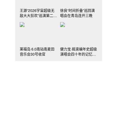
王源“2026宇宙超级无
徐良“时间折叠”巡回演
敌大大狂欢”巡演第二站
唱会在青岛连开三晚
在合肥举办
莱福岛 6.0南站南麦田
健力宝·摇滚编年史超级
音乐会30号收官
演唱会四十年的记忆落
幕