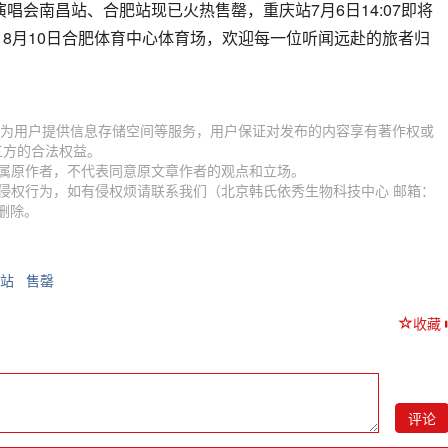
演唱会南昌站、合肥站现已火热售罄，重庆站7月6日14:07即将
8月10日合肥体育中心体育场，欢迎每一位听闻远赴的旅者归
.com）为用户提供信息存储空间等服务，用户保证对发布的内容享有著作权或
三方的合法权益。
归属原作者，不代表同意原文章作者的观点和立场。
侵权行为，如有侵权烦请联系我们（北京韩氏依秀生物科技中心 邮箱：
时删除。
站
售罄
收藏
评论