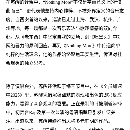
在苏醒的诠释中，“Nothing More”不仅是字面意义上的“仅
此而已”，更代表他坚持内心纯粹、不被外界定义的音乐态
度。自西安首站以来，巡演已走过上海、武汉、杭州、广
州等地，每一场都是一次音乐表达与歌迷情感的双向奔
赴。从《老东西》中坚定自我的立场，到《吐黑头》中对
网络暴力的犀利回应，再到《Nothing More》中传递简单
纯粹的生活理念，他的作品始终聚焦现实生活，传递对社
会现象的独立思考。
除了演唱会外，苏醒还活跃于综艺节目中，在《全员加速
中2025》里，苏醒凭借沉稳幽默的表现和出色的即兴反应
能力，赢得了众多观众的喜爱。正在录制的《披荆斩棘5》
中，初舞台Rap及第一次公演的粤语唱跳已引发广泛关
注。出道以来，苏醒持续推出风格多元鲜明的作品。
《Miss Pretty》、《怕爱》、《夜色》、《秋天》、《你最