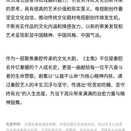
众沉浸式感受传统戏曲的魅力，引发对传统文化创新传承
的思考，具有很高的艺术价值和现实意义。电视剧创作要
坚定文化自信，推动传统文化题材电视剧创作焕发生机，
不断充实作品的文化内涵和情感张力，以新的审美发现和
艺术呈现彰显中国精神、中国风格、中国气派。
作为一部聚焦秦腔传承的文化大剧，《主角》不仅是秦腔
名伶忆秦娥的个人成长史，更是一曲献给每一位平凡奋斗
者的生命赞歌。剧集以“认栽不认命”为核心精神内核，通
过秦腔艺人的半生沉浮与坚守，传递出“吃苦如吃糖、坚守
终有光”的人生态度，为当下观众带来满满的治愈力量与精
神鼓舞。
免责声明：
文章如果来源是转载，内容的真实性未经核实。如对本文以及其
中全部或者部分内容、文字的真实性、完整性、及时性有误，请联系本站做编