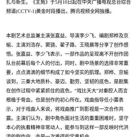
扎与新生。《主角》于5月10日起在中央广播电视总台综合
频道(CCTV-1)黄金时段播出，腾讯视频全网独播。
本剧艺术总监兼主演张嘉益、导演李少飞、编剧郑桦及京
瑜、主演刘浩存、窦骁、翟子路、王晓晨等分享了创作感
悟。张嘉益、李少飞表示，一部作品的呈现离不开创作团
队台前幕后每个人的付出，同时，剧中场景的选择非常重
要，点点滴滴的细节构成了如今坚实的肌理。郑桦、京瑜
谈到，三秦大地质朴、豪迈、勤劳、坚韧的底色，是剧集
在创作过程中紧紧抓住的底色，“戏比天大”对秦腔人而言
根植于骨血，也是创作的初心所在。戏曲指导任小蕾表
示，对于戏曲人来说，将戏曲推广到影视是一次合作共
赢。主演们认为，剧中角色面对生活的重重困难时，坚守
本心的执着精神非常动人，能参与到这样一部反映时代洪
流的剧作中，亦是一次难得的宝贵机会。