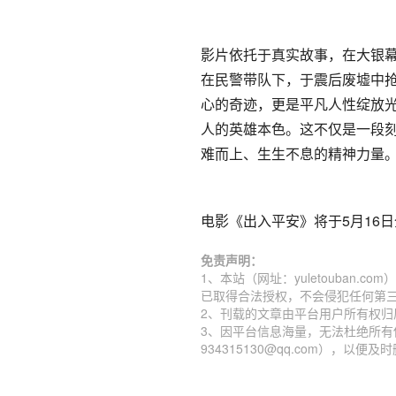
影片依托于真实故事，在大银
在民警带队下，于震后废墟中抢
心的奇迹，更是平凡人性绽放
人的英雄本色。这不仅是一段
难而上、生生不息的精神力量
电影《出入平安》将于5月16日
免责声明：
1、本站（网址：yuletouban
已取得合法授权，不会侵犯任何第
2、刊载的文章由平台用户所有权
3、因平台信息海量，无法杜绝所有
934315130@qq.com），以便及