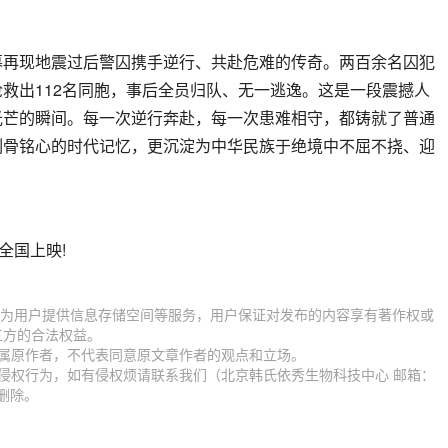
幕再现地震过后警囚携手逆行、共赴危难的传奇。两百余名囚犯
救出112名同胞，事后全员归队、无一逃逸。这是一段震撼人
光芒的瞬间。每一次逆行奔赴，每一次患难相守，都铸就了普通
刻骨铭心的时代记忆，更沉淀为中华民族于绝境中不屈不挠、迎
。
全国上映!
.com）为用户提供信息存储空间等服务，用户保证对发布的内容享有著作权或
三方的合法权益。
归属原作者，不代表同意原文章作者的观点和立场。
侵权行为，如有侵权烦请联系我们（北京韩氏依秀生物科技中心 邮箱：
时删除。