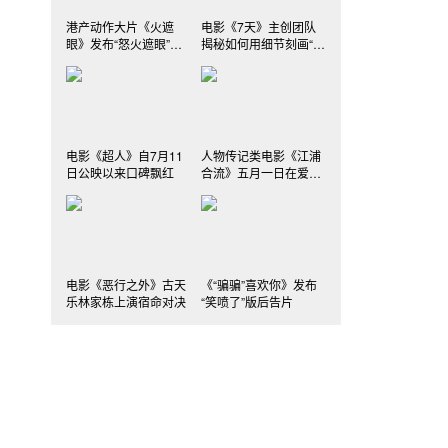
港产动作大片《火遮
电影《7天》主创团队
眼》发布“怒火遮眼”版
揭秘如何用细节刻画“爱
海报
情的模样”
电影《超人》自7月11
人物传记类电影《江浦
日公映以来口碑飘红
合流》五月一日在爱奇
艺上线
电影《恶行之外》古天
《“骗骗”喜欢你》发布
乐林家栋上演宿命对决
“笑喷了”版后告片