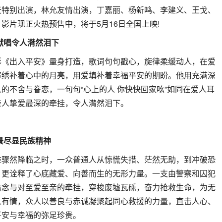
天特别出演，林允友情出演，丁嘉丽、杨新鸣、李建义、王戈、
影片现正火热预售中，将于5月16日全国上映!
献唱令人潸然泪下
影《出入平安》量身打造，歌词句句戳心，旋律柔缓动人，在爱
声绣补着心中的月亮，用爱填补着幸福平安的期盼。他用充满深
的不舍与眷恋，一句句“心上的人 你快快回家吆”如同在爱人耳
亲人挚爱最深的牵挂，令人潸然泪下。
景尽显民族精神
难骤然降临之时，一众普通人从惊慌失措、茫然无助，到冲破恐
，更诠释了心底藏爱、向善而生的无形力量。一支由警察和囚犯
信念与对至爱至亲的牵挂，穿梭废墟瓦砾，奋力抢救生命，为无
人有情，众人以善良与赤诚凝聚起同心救援的力量，直击人心、
平安与幸福的弥足珍贵。