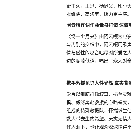
衔主演，王迅、杨恩又、印小
张维伊、高海宝、斯力更主演。
阿云嘎作词作曲量身打造 深情
《绣一个月亮》由阿云嘎为电
与离别的交织中，阿云嘎用歌
情与磁性的嗓音唱尽对所爱之人
边的呢喃低语，唱出了众人对
携手救援见证人性光辉 真实背
影片以细腻群像叙事，描摹灾
惧、毅然奔赴救援的心路蜕变
组成的特殊救援队，怀揣求生
数人带去生的希望。天灾无情
催人泪下，也让观众深深懂得