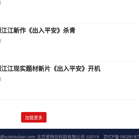
豆
刘江江新作《出入平安》杀青
豆
刘江江现实题材新片《出入平安》开机
豆
加载更多
fu@yuletouban.com 北京爱特豆科技有限公司 ©2019
京ICP备1802818