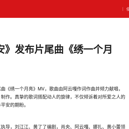
｜
安》发布片尾曲《绣一个月
尾曲《绣一个月亮》MV，歌曲由阿云嘎作词作曲并倾力献唱，
、制作。真挚的歌词搭配动人的旋律，不仅倾诉着对所爱之人的
与平安的期盼。
江执导，刘江江、黄了了编剧，肖央、阿云嘎、娜扎、黄小蕾领