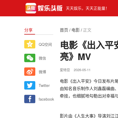
天天娱乐，天天正能量！
分享
首页
/
电影
/
正文
电影《出入平
QQ空间
亮》MV
微信
爱特豆
2026-05-11
微博
电影《出入平安》今日发布片
Twitter
由知名音乐制作人刘鑫磊编曲
牵挂，也细腻地勾勒出对幸福
facebook
影片由《人生大事》导演刘江