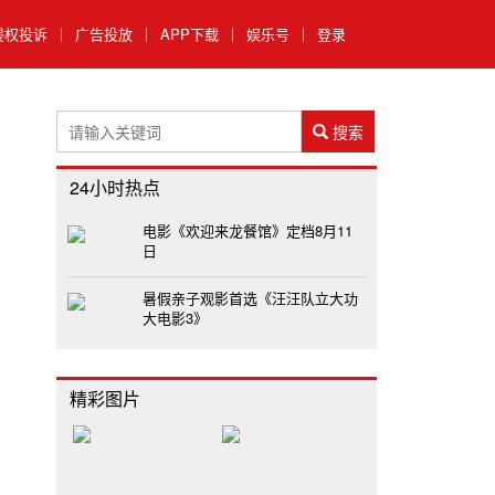
侵权投诉
｜
广告投放
｜
APP下载
｜
娱乐号
｜
登录
搜索
24小时热点
电影《欢迎来龙餐馆》定档8月11
日
暑假亲子观影首选《汪汪队立大功
大电影3》
精彩图片