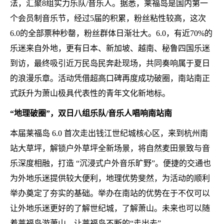
法，汇聚8组实力乐队/音乐人。据悉，莱福岛是国内第一
个会员制音乐节，经过5届的积累，粉丝粘性较高，这次
6.0的全部票种秒罄，粉丝群体日渐壮大。6.0，有近70%的
乐迷来自外地，更有日本、新加坡、越南、秘鲁四国乐迷
到访，最终吸引近万民岛民奔赴现场，共同奏响属于夏日
的浪漫乐章。活动凭借超高口碑再度成功破圈，南站南正
式跃升为萧山极具代表性的青年文化新地标。
“地理破圈”，双日八组乐队/音乐人唱响南站南
本届莱福岛 6.0 首次走出钱江世纪城核心区，来到杭州南
站大草坪，解锁户外草坪全新场景，将自然麦田景致与音
乐深度相融，打造 “沉浸式户外音乐旷野”。便捷的交通也
为外地乐迷提供较大便利，地理优势斐然，为活动的顺利
举办奠定了夯实的基础。举办在南站的优势在于不仅可以
让外地乐迷更好的了解世纪城，了解萧山。未来也可以随
着莱福岛游萧山，让莱福岛不断的“走出去”。