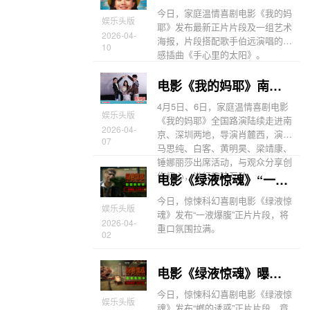
今日，家庭温情喜剧电影《我的妈
娱乐头版
耶》发布最新正片片段及一组艺术
2026-04-
海报，片段搭配歌手伯远演唱的情
10
感插曲《手心里的太阳》。
电影《我的妈耶》南京深圳路演 父母爱情现场撒糖
4月5日、6日，家庭温情喜剧电影
娱乐头版
《我的妈耶》全国路演陆续走进南
2026-04-
京、深圳两地，导演肖麓西，演员
07
马思纯、白客、黄明昊、梁靖康、
锤娜丽莎出席活动，与观众分享创
作初心，进行趣味互动。
电影《绿液惊魂》“一液爆腹”正片片段挑战人类耐受力极限
今日，惊悚科幻喜剧电影《绿液惊
娱乐头版
魂》发布“一液爆腹”正片片段，将
2026-04-
重口氛围拉满。
02
电影《绿液惊魂》曝正片片段 大银幕上演蟑螂视角
今日，惊悚科幻喜剧电影《绿液惊
娱乐头版
魂》发布“螂的诱惑”正片片段，竟