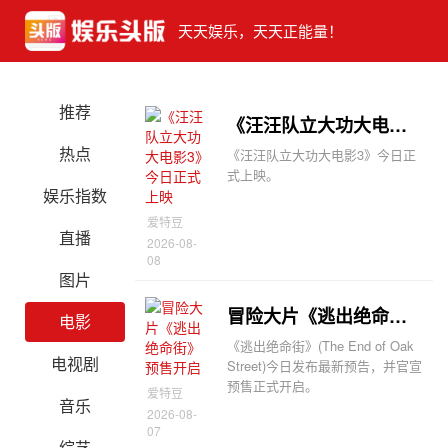
天天娱乐，天天正能量！
推荐
《汪汪队立大功大电影3》今日正式上映
热点
《汪汪队立大功大电影3》今日正
式上映。
娱乐指数
爱特豆
直播
2026-08-
08
图片
冒险大片《逃出绝命街》预售开启
电影
《逃出绝命街》(The End of Oak
电视剧
Street)今日发布最新预告，并官宣
预售正式开启。
爱特豆
音乐
2026-08-
07
综艺