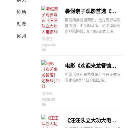
暑假亲子观影首选《汪汪队立大功大电影3》
剧场
目前购票就能观影，抢先观影得限
动漫
量周边，中文配音版、英文原版同
步登陆院线，8月8日正式上映!
网剧
爱特豆
2026-08-
06
电影《欢迎来龙餐馆》定档8月11日
电影《欢迎来龙餐馆》今日正式官
宣定档8月11日全国上映。
爱特豆
2026-08-
06
《汪汪队立大功大电影3：勇闯恐龙岛》发布三款制式海报