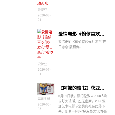
爱特豆
2026-08-
01
爱情电影《偷偷喜欢你》发布“夏日恋恋”版预告
爱情电影《偷偷喜欢你》发布“夏
日恋恋”版预告。
爱特豆
2026-07-
31
《阿嬷的情书》获亚洲年度最佳艺术片《少年苏醒》获最佳儿童电影
5月21日晚，澳门伦敦人2000人剧
娱乐头版
场灯火璀璨，座无虚席。2026亚
2026-05-
洲艺术电影节颁奖典礼在此落下帷
25
幕。随着一座座“金海燕奖”奖杯觅