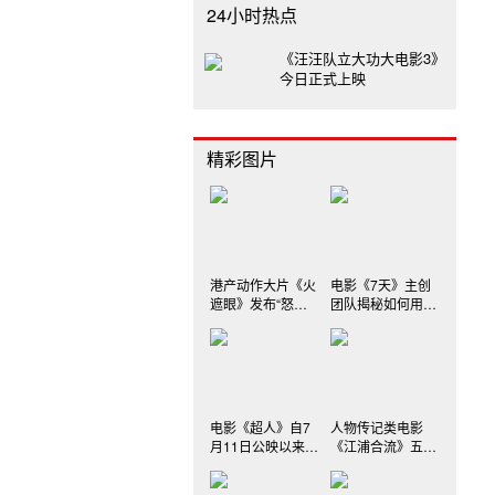
24小时热点
《汪汪队立大功大电影3》
今日正式上映
精彩图片
港产动作大片《火
电影《7天》主创
遮眼》发布“怒火
团队揭秘如何用细
遮眼”版海报
节刻画“爱情的模
样”
电影《超人》自7
人物传记类电影
月11日公映以来口
《江浦合流》五月
碑飘红
一日在爱奇艺上线