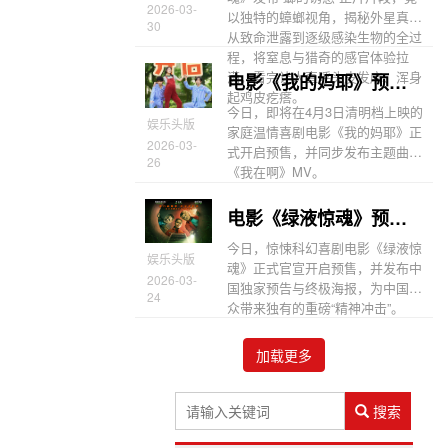
2026-03-
以独特的蟑螂视角，揭秘外星真菌
30
从致命泄露到逐级感染生物的全过
程，将窒息与猎奇的感官体验拉
满，看完让人直呼头皮发麻、浑身
电影《我的妈耶》预售开启 郁可唯献唱主题曲MV《我在啊》
起鸡皮疙瘩。
今日，即将在4月3日清明档上映的
娱乐头版
家庭温情喜剧电影《我的妈耶》正
2026-03-
式开启预售，并同步发布主题曲
26
《我在啊》MV。
电影《绿液惊魂》预售开启 中国独家预告与终极海报曝光
今日，惊悚科幻喜剧电影《绿液惊
娱乐头版
魂》正式官宣开启预售，并发布中
2026-03-
国独家预告与终极海报，为中国观
24
众带来独有的重磅“精神冲击”。
加载更多
搜索