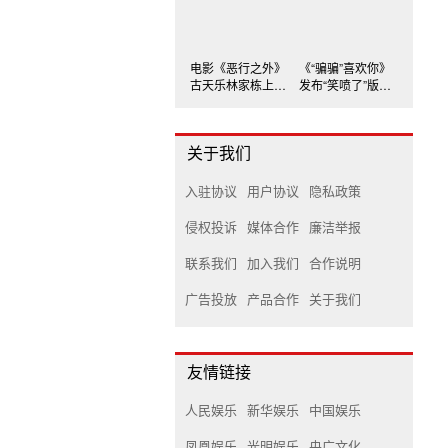
电影《恶行之外》
《“骗骗”喜欢你》
古天乐林家栋上演
发布“笑喷了”版后
宿命对决
告片
关于我们
入驻协议
用户协议
隐私政策
侵权投诉
媒体合作
廉洁举报
联系我们
加入我们
合作说明
广告投放
产品合作
关于我们
友情链接
人民娱乐
新华娱乐
中国娱乐
凤凰娱乐
光明娱乐
央广文化