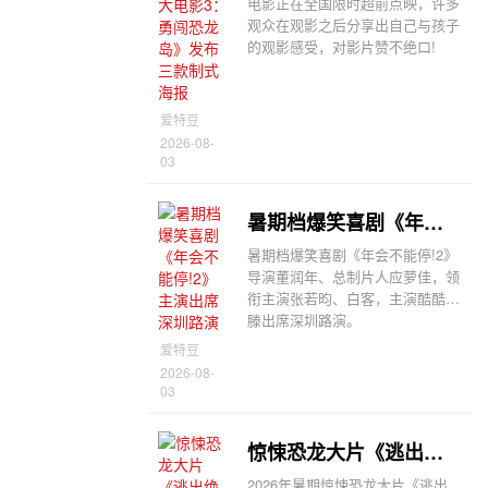
电影正在全国限时超前点映，许多
观众在观影之后分享出自己与孩子
的观影感受，对影片赞不绝口!
爱特豆
2026-08-
03
暑期档爆笑喜剧《年会不能停!2》主演出席深圳路演
暑期档爆笑喜剧《年会不能停!2》
导演董润年、总制片人应萝佳，领
衔主演张若昀、白客，主演酷酷的
滕出席深圳路演。
爱特豆
2026-08-
03
惊悚恐龙大片《逃出绝命街》发布中国独家海报
2026年暑期惊悚恐龙大片《逃出