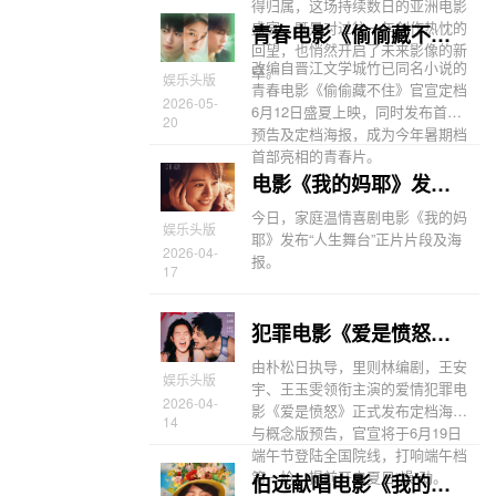
得归属，这场持续数日的亚洲电影
盛宴，既是对过往一年创作热忱的
青春电影《偷偷藏不住》定档6月12日 细腻情节诠释少女暗恋心事
回望，也悄然开启了未来影像的新
改编自晋江文学城竹已同名小说的
章。
娱乐头版
青春电影《偷偷藏不住》官宣定档
2026-05-
6月12日盛夏上映，同时发布首支
20
预告及定档海报，成为今年暑期档
首部亮相的青春片。
电影《我的妈耶》发布“人生舞台”片段 笑泪中尽兴起舞
今日，家庭温情喜剧电影《我的妈
娱乐头版
耶》发布“人生舞台”正片片段及海
2026-04-
报。
17
犯罪电影《爱是愤怒》定档6月19日 王安宇王玉雯领衔主演
由朴松日执导，里则林编剧，王安
娱乐头版
宇、王玉雯领衔主演的爱情犯罪电
2026-04-
影《爱是愤怒》正式发布定档海报
14
与概念版预告，官宣将于6月19日
端午节登陆全国院线，打响端午档
第一枪，提前开启夏日“燥”动。
伯远献唱电影《我的妈耶》插曲《手心里的太阳》