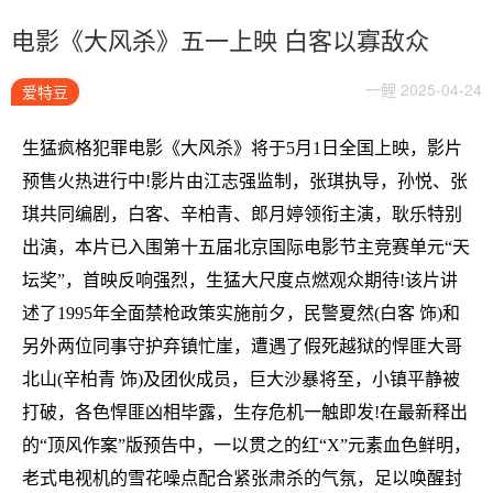
电影《大风杀》五一上映 白客以寡敌众
一鲤 2025-04-24
爱特豆
生猛疯格犯罪电影《大风杀》将于5月1日全国上映，影片
预售火热进行中!影片由江志强监制，张琪执导，孙悦、张
琪共同编剧，白客、辛柏青、郎月婷领衔主演，耿乐特别
出演，本片已入围第十五届北京国际电影节主竞赛单元“天
坛奖”，首映反响强烈，生猛大尺度点燃观众期待!该片讲
述了1995年全面禁枪政策实施前夕，民警夏然(白客 饰)和
另外两位同事守护弃镇忙崖，遭遇了假死越狱的悍匪大哥
北山(辛柏青 饰)及团伙成员，巨大沙暴将至，小镇平静被
打破，各色悍匪凶相毕露，生存危机一触即发!在最新释出
的“顶风作案”版预告中，一以贯之的红“X”元素血色鲜明，
老式电视机的雪花噪点配合紧张肃杀的气氛，足以唤醒封