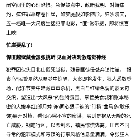
闭空间里的心理恐惧。急促鼓点中，敌暗我明、对峙焦
灼，疯狂罪恶席卷忙崖，如梦魇般如影随形。狂沙漫天，
五一档唯一大尺度生猛犯罪电影，“匪”常带感，即将惊喜
上映!
忙崖要乱了!
悍匪越狱藏金嚣张挑衅 见血对决刺激痛觉神经
犯罪团伙头目北山假死越狱，残暴匪徒侵袭弃镇忙崖，“报
丧鸟“民警夏然从噩梦中惊醒，大案即将发生，狠人悉数登
场，配乐节奏中暗藏重重杀机，黑白与红绿色调的蒙太奇
交织，塑造出“大风杀”的独特氛围。掌管美食城和账本秘
密的大嫂李红(郎月婷 饰)同心狠手辣的“盯梢”曲马多(耿乐
饰)展开对峙，看似心照不宣的密谋，实则是祸从天降的死
亡威胁，钢笔行凶，以恶制恶，镇民惊慌逃离，匪帮不同
寻常的犯罪模式和毒辣的行事风格信息量满满，令张狂人