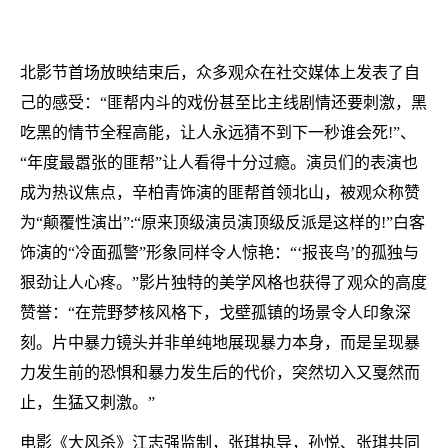
北影节首场放映结束后，众多观众在社交媒体上发表了自
己的感受：“匪帮内斗的戏份甚至比主线剧情还要刺激，黑
吃黑的情节全程高能，让人永远猜不到下一秒谁会死!”、
“年度最嚣张的匪帮”让人看得十分过瘾。演员们的表演也
成为热议焦点，辛柏青饰演的匪帮首领北山，被观众称赞
为“颠覆性演出”:“原来顶级演员演顶级反派是这样的!”白客
饰演的“冷面孤警”形象同样令人惊艳：“‘报丧鸟’的孤独与
狠劲让人心疼。”影片独特的美学风格也获得了观众的高度
赞誉：“在荒野梦核风格下，戈壁孤镇的场景令人印象深
刻。片中暴力镜头并非单纯地展现暴力本身，而是呈现暴
力发生前的恐惧和暴力发生后的代价，突然切入又戛然而
止，生猛又刺激。”
电影《大风杀》江志强监制，张琪执导，孙悦、张琪共同