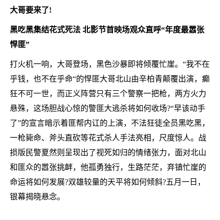
大哥要来了!
黑吃黑集结花式死法 北影节首映场观众直呼“年度最嚣张
悍匪”
打火机一响，大哥登场，黑色沙暴即将倾覆忙崖。“我不在
乎钱，也不在乎命“的悍匪大哥北山由辛柏青颠覆出演，癫
狂不可一世，而正义阵营只有三个警察一把枪，两方火力
悬殊，这场胆战心惊的警匪大逃杀将如何收场?“早该动手
了”的宣言暗示着匪帮内讧的上演，不法狂徒全员黑吃黑，
一枪毙命、斧头直砍等花式杀人手法亮相，尺度惊人。战
损版民警夏然则呈现出了视死如归的情绪张力，面对北山
和匪众的嚣张挑衅，他孤勇独行，生路茫茫，弃镇忙崖的
命运将如何发展?双雄较量的天平将如何倾斜?五月一日，
银幕揭晓悬念。