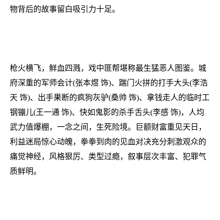
物背后的故事留白吸引力十足。
枪火横飞，鲜血四溅，戏中匪帮堪称最生猛恶人图鉴。城
府深重的军师会计(张本煜 饰)、踹门火拼的打手大头(李浩
天 饰)、出手果断的疯狗灰驴(桑帅 饰)、拿钱走人的临时工
钢镚儿(王一通 饰)、快如鬼影的杀手舌头(李感 饰)，人均
武力值爆棚，一念之间，生死险境。巨额财富重见天日，
利益迷局惊心动魄，拳拳到肉的见血对决充分刺激观众的
痛觉神经，风格狠厉、类型过瘾，叙事层次丰富、犯罪气
质鲜明。