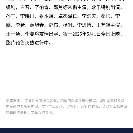
编剧，白客、辛柏青、郎月婷领衔主演，耿乐特别出演，
孙宁、李晓川、张本煜、卓杰泽仁、李浩天、桑帅、李
感、李延、薛旭春、萨布、杨帆、李思博、王艺禅主演，
王一通、李蔓瑄友情出演，将于2025年5月1日全国上映，
影片预售火热进行中。
免责声明：
文章如果来源是转载，内容的真实性未经核实。如对本文以及其
中全部或者部分内容、文字的真实性、完整性、及时性有误，请联系本站做编
辑和删除处理，文章仅作参考。